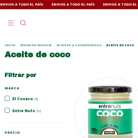
DO EL PAÍS
ENVIOS A TODO EL PAÍS
ENVIOS A TODO EL PAÍS
ENV
Inicio
.
Almacen Natural
.
Aceites y Condimentos
.
Aceite de coco
Aceite de coco
Filtrar por
MARCA
El Cosaco
(1)
Entre Nuts
(3)
PRECIO