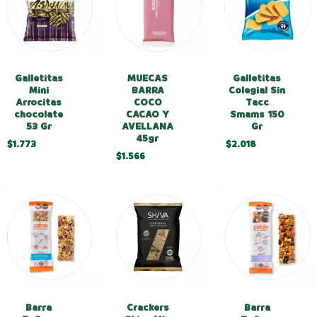
Galletitas
Galletitas
MUECAS
Colegial Sin
Mini
BARRA
Tacc
Arrocitas
COCO
Smams 150
chocolate
CACAO Y
Gr
53 Gr
AVELLANA
45gr
$2.018
$1.773
$1.566
Barra
Crackers
Barra