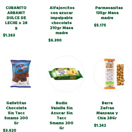
CUBANITO
Alfajorcitos
Parmesanitas
ARBANIT
con azucar
135gr Masa
DULCE DE
impalpable
madre
LECHE x 28
chocolate
$5.175
g
210gr Masa
madre
$1.263
$6.390
Budin
Barra
Galletitas
Vainilla Sin
Zafran
Chocolate
Azucar Sin
Manzana y
Sin Tacc
Tacc
Chia 28Gr
Smams 200
Smams 200
Gr
$1.242
Gr
$3.620