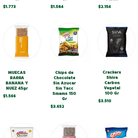
$1.773
$1.584
$2.154
Crackers
MUECAS
Chips de
Shiva
BARRA
Chocolate
Carbon
BANANA Y
Sin Azucar
Vegetal
NUEZ 45gr
Sin Tacc
100 Gr
Smams 150
$1.566
Gr
$3.510
$3.652