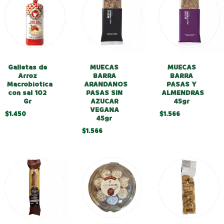
Galletas de
MUECAS
MUECAS
Arroz
BARRA
BARRA
Macrobiotica
ARANDANOS
PASAS Y
con sal 102
PASAS SIN
ALMENDRAS
Gr
AZUCAR
45gr
VEGANA
$1.450
$1.566
45gr
$1.566