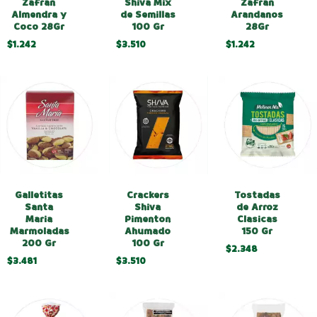
Zafran
Shiva Mix
Zafran
Almendra y
de Semillas
Arandanos
Coco 28Gr
100 Gr
28Gr
$1.242
$3.510
$1.242
Crackers
Tostadas
Galletitas
Shiva
de Arroz
Santa
Pimenton
Clasicas
Maria
Ahumado
150 Gr
Marmoladas
100 Gr
200 Gr
$2.348
$3.510
$3.481