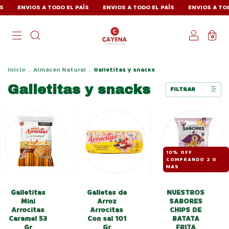
ENVIOS A TODO EL PAÍS
ENVIOS A TODO EL PAÍS
ENVIOS A TODO E
0
Inicio
.
Almacen Natural
.
Galletitas y snacks
Galletitas y snacks
FILTRAR
10% OFF
COMPRANDO 2 O
MAS
Galletitas
Galletas de
NUESTROS
Mini
Arroz
SABORES
Arrocitas
Arrocitas
CHIPS DE
Caramel 53
Con sal 101
BATATA
Gr
Gr
FRITA