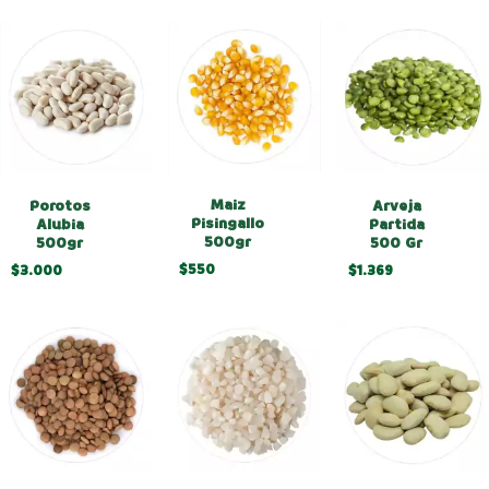
Maiz
Porotos
Arveja
Pisingallo
Alubia
Partida
500gr
500gr
500 Gr
$550
$3.000
$1.369