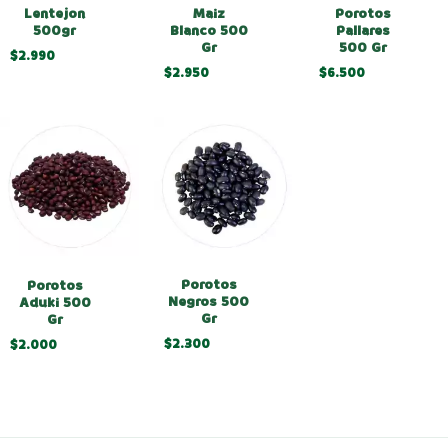
Lentejon
Maiz
Porotos
500gr
Blanco 500
Pallares
Gr
500 Gr
$2.990
$2.950
$6.500
Porotos
Porotos
Negros 500
Aduki 500
Gr
Gr
$2.300
$2.000