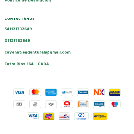
Política de Devolución
CONTACTÁNOS
541121732649
01121732649
cayenatiendantural@gmail.com
Entre Ríos 164 - CABA