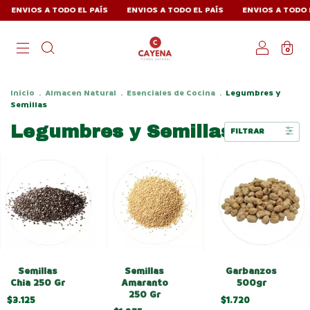
ENVIOS A TODO EL PAÍS
ENVIOS A TODO EL PAÍS
ENVIOS A TODO EL 
0
Inicio
.
Almacen Natural
.
Esenciales de Cocina
.
Legumbres y
Semillas
Legumbres y Semillas
FILTRAR
Semillas
Semillas
Garbanzos
Chia 250 Gr
Amaranto
500gr
250 Gr
$3.125
$1.720