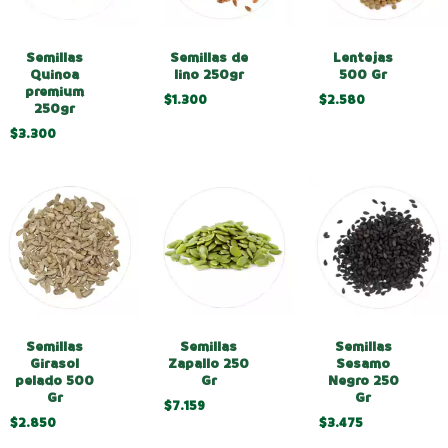
Semillas
Semillas de
Lentejas
Quinoa
lino 250gr
500 Gr
premium
$1.300
$2.580
250gr
$3.300
Semillas
Semillas
Semillas
Girasol
Zapallo 250
Sesamo
pelado 500
Gr
Negro 250
Gr
Gr
$7.159
$2.850
$3.475