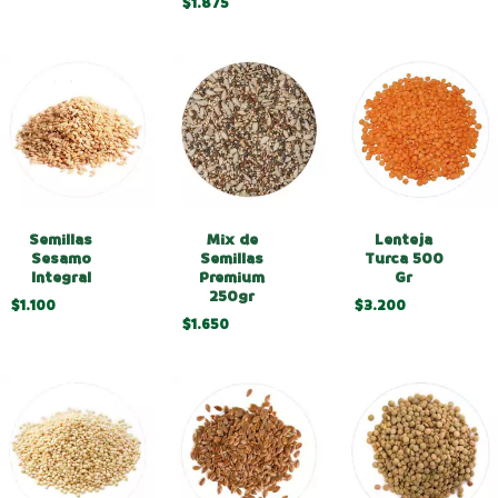
$1.875
Semillas
Lenteja
Mix de
Sesamo
Turca 500
Semillas
Integral
Gr
Premium
250gr
$1.100
$3.200
$1.650