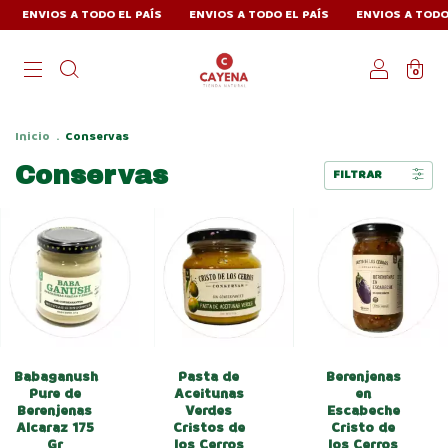
ENVIOS A TODO EL PAÍS
ENVIOS A TODO EL PAÍS
ENVIOS A TODO E
0
Inicio
.
Conservas
Conservas
FILTRAR
Babaganush
Pasta de
Berenjenas
Pure de
Aceitunas
en
Berenjenas
Verdes
Escabeche
Alcaraz 175
Cristos de
Cristo de
Gr
los Cerros
los Cerros