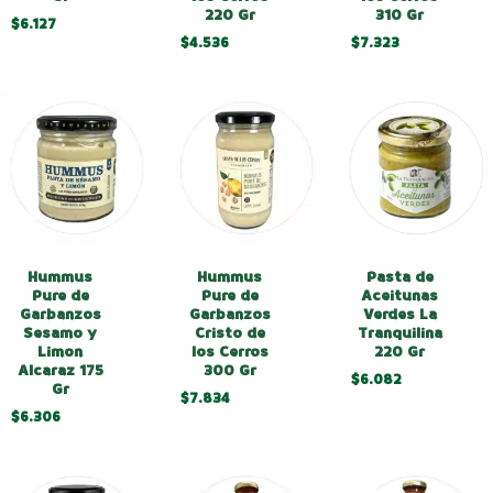
220 Gr
310 Gr
$6.127
$4.536
$7.323
Hummus
Hummus
Pasta de
Pure de
Pure de
Aceitunas
Garbanzos
Garbanzos
Verdes La
Sesamo y
Cristo de
Tranquilina
Limon
los Cerros
220 Gr
Alcaraz 175
300 Gr
$6.082
Gr
$7.834
$6.306