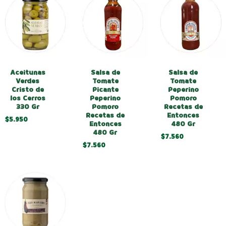
Salsa de
Aceitunas
Salsa de
Tomate
Verdes
Tomate
Peperino
Cristo de
Picante
Pomoro
los Cerros
Peperino
Recetas de
330 Gr
Pomoro
Entonces
Recetas de
$5.950
480 Gr
Entonces
480 Gr
$7.560
$7.560