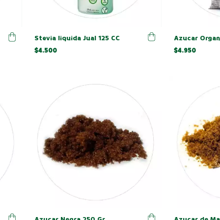
Stevia liquida Jual 125 CC
Azucar Organ
$4.500
$4.950
Azucar Negra 250 Gr
Azucar de Ma