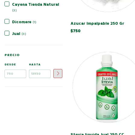
Cayena Tienda Natural
(3)
Dicomere
(1)
Azucar Impalpable 250 Gr
$750
Jual
(3)
PRECIO
DESDE
HASTA
Stevia liquida Jual 250 CC