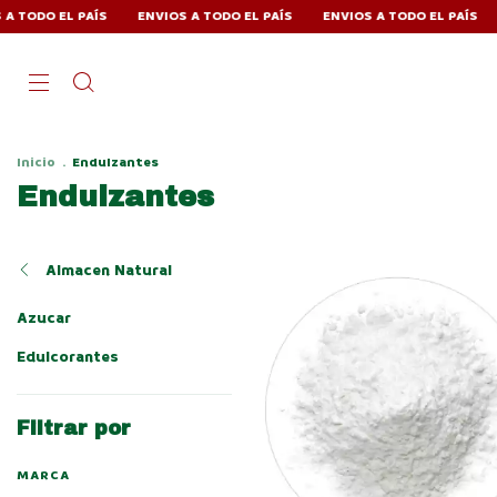
DO EL PAÍS
ENVIOS A TODO EL PAÍS
ENVIOS A TODO EL PAÍS
ENV
Inicio
.
Endulzantes
Endulzantes
Almacen Natural
Azucar
Edulcorantes
Filtrar por
MARCA