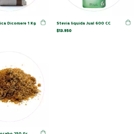
ica Dicomere 1 Kg
Stevia liquida Jual 600 CC
$13.950
scabo 250 Gr