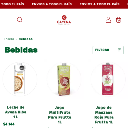
ODO EL PAÍS
ENVIOS A TODO EL PAÍS
ENVIOS A TODO EL PAÍS
EN
0
Inicio
.
Bebidas
Bebidas
FILTRAR
Leche de
Jugo
Jugo de
Avena Biba
Multifruta
Manzana
1 L
Pura Frutta
Roja Pura
1L
Frutta 1L
$4.144