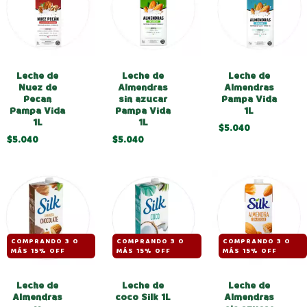
Leche de
Leche de
Leche de
Almendras
Nuez de
Almendras
Pampa Vida
Pecan
sin azucar
1L
Pampa Vida
Pampa Vida
1L
1L
$5.040
$5.040
$5.040
COMPRANDO 3 O
COMPRANDO 3 O
COMPRANDO 3 O
MÁS 15% OFF
MÁS 15% OFF
MÁS 15% OFF
Leche de
Leche de
Leche de
Almendras
Almendras
coco Silk 1L