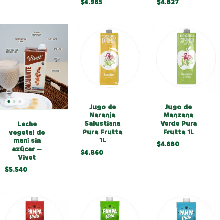
$4.965
$4.827
Jugo de
Jugo de
Naranja
Manzana
Salustiana
Verde Pura
Leche
Pura Frutta
Frutta 1L
vegetal de
1L
maní sin
$4.680
azúcar –
$4.860
Vivet
$5.540