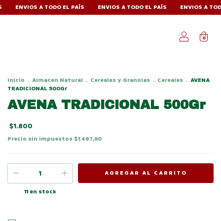
OS A TODO EL PAÍS
ENVIOS A TODO EL PAÍS
ENVIOS A TODO EL PAÍS
0
Inicio
.
Almacen Natural
.
Cereales y Granolas
.
Cereales
.
AVENA
TRADICIONAL 500Gr
AVENA TRADICIONAL 500Gr
$1.800
Precio sin impuestos
$1.487,60
11
en stock