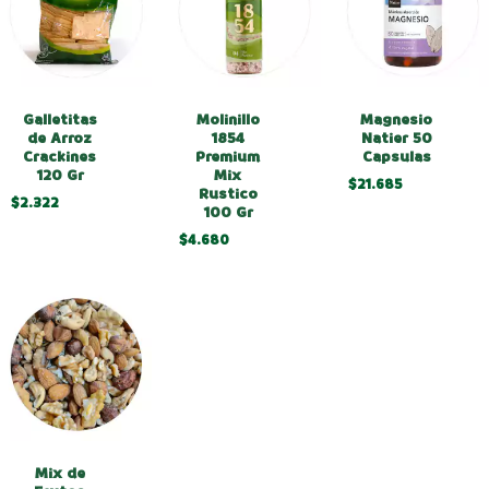
Galletitas
Molinillo
Magnesio
de Arroz
1854
Natier 50
Crackines
Premium
Capsulas
120 Gr
Mix
$21.685
Rustico
$2.322
100 Gr
$4.680
Mix de