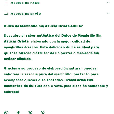
MEDIOS DE PAGO
MEDIOS DE ENVÍO
Dulce de Membrillo Sin Azucar Orieta 400 Gr
Descubre el
sabor auténtico
del
Dulce de Membrillo Sin
Azucar Orieta
, elaborado con la mejor calidad de
membrillos frescos. Este delicioso dulce es ideal para
quienes buscan disfrutar de un postre o merienda
sin
azúcar añadida
.
Gracias a su proceso de elaboración natural, puedes
saborear la esencia pura del membrillo, perfecto para
acompañar quesos o en tostadas.
Transforma tus
momentos de dulzura
con Orieta, ¡una elección saludable y
sabrosa!