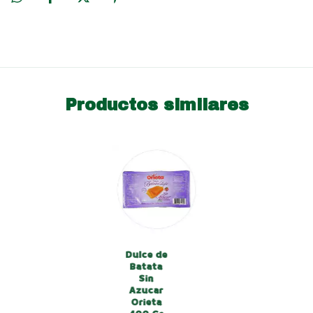
Productos similares
Dulce de
Batata
Sin
Azucar
Orieta