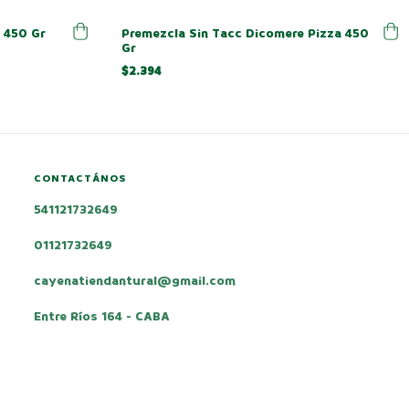
 450 Gr
Premezcla Sin Tacc Dicomere Pizza 450
Gr
$2.394
CONTACTÁNOS
541121732649
01121732649
cayenatiendantural@gmail.com
Entre Ríos 164 - CABA