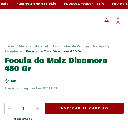
ENVIOS A TODO EL PAÍS
ENVIOS A TODO EL PAÍS
ENVIOS A TODO EL
0
Inicio
.
Almacen Natural
.
Esenciales de Cocina
.
Harinas y
Panaderia
.
Fecula de Maiz Dicomere 450 Gr
Fecula de Maiz Dicomere
450 Gr
$1.445
Precio sin impuestos
$1.194,21
9
en stock