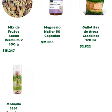
Galletitas
Magnesio
Mix de
de Arroz
Natier 50
Frutos
Crackines
Capsulas
Secos
120 Gr
Premium x
$21.685
500 g
$2.322
$15.247
Molinillo
1854