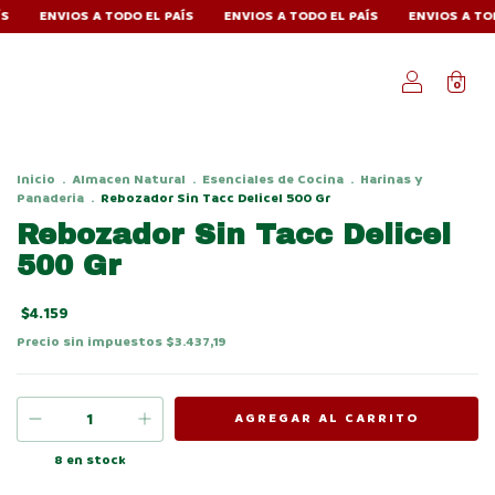
IOS A TODO EL PAÍS
ENVIOS A TODO EL PAÍS
ENVIOS A TODO EL PA
0
Inicio
.
Almacen Natural
.
Esenciales de Cocina
.
Harinas y
Panaderia
.
Rebozador Sin Tacc Delicel 500 Gr
Rebozador Sin Tacc Delicel
500 Gr
$4.159
Precio sin impuestos
$3.437,19
8
en stock