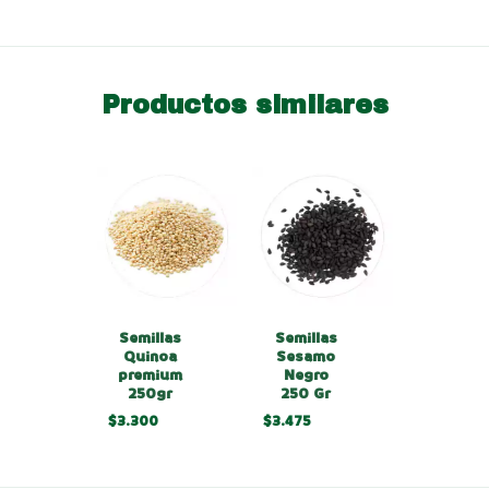
Productos similares
Semillas
Semillas
Quinoa
Sesamo
premium
Negro
250gr
250 Gr
$3.300
$3.475